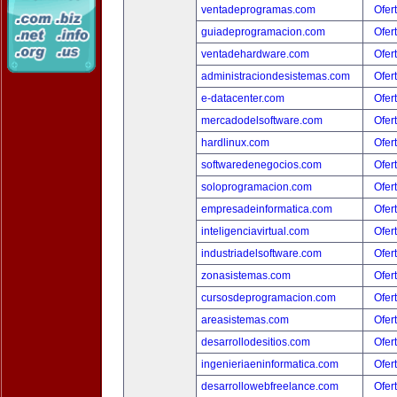
ventadeprogramas.com
Ofer
guiadeprogramacion.com
Ofer
ventadehardware.com
Ofer
administraciondesistemas.com
Ofer
e-datacenter.com
Ofer
mercadodelsoftware.com
Ofer
hardlinux.com
Ofer
softwaredenegocios.com
Ofer
soloprogramacion.com
Ofer
empresadeinformatica.com
Ofer
inteligenciavirtual.com
Ofer
industriadelsoftware.com
Ofer
zonasistemas.com
Ofer
cursosdeprogramacion.com
Ofer
areasistemas.com
Ofer
desarrollodesitios.com
Ofer
ingenieriaeninformatica.com
Ofer
desarrollowebfreelance.com
Ofer