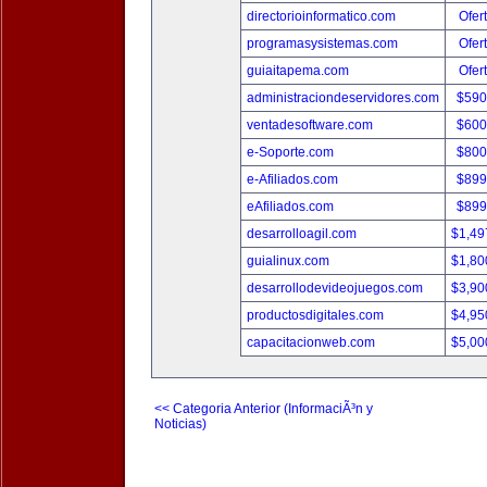
directorioinformatico.com
Ofer
programasysistemas.com
Ofer
guiaitapema.com
Ofer
administraciondeservidores.com
$590
ventadesoftware.com
$600
e-Soporte.com
$800
e-Afiliados.com
$899
eAfiliados.com
$899
desarrolloagil.com
$1,49
guialinux.com
$1,80
desarrollodevideojuegos.com
$3,90
productosdigitales.com
$4,95
capacitacionweb.com
$5,00
<< Categoria Anterior (InformaciÃ³n y
Noticias)