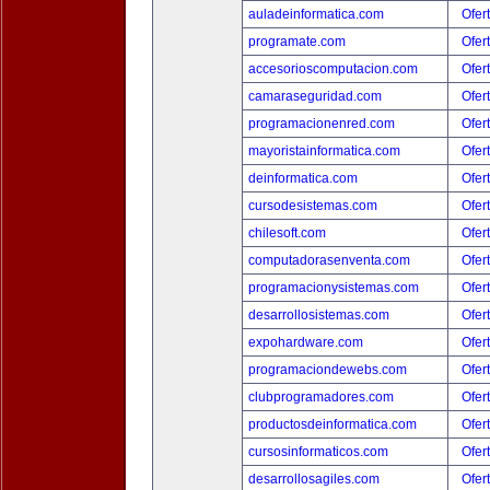
auladeinformatica.com
Ofer
programate.com
Ofer
accesorioscomputacion.com
Ofer
camaraseguridad.com
Ofer
programacionenred.com
Ofer
mayoristainformatica.com
Ofer
deinformatica.com
Ofer
cursodesistemas.com
Ofer
chilesoft.com
Ofer
computadorasenventa.com
Ofer
programacionysistemas.com
Ofer
desarrollosistemas.com
Ofer
expohardware.com
Ofer
programaciondewebs.com
Ofer
clubprogramadores.com
Ofer
productosdeinformatica.com
Ofer
cursosinformaticos.com
Ofer
desarrollosagiles.com
Ofer