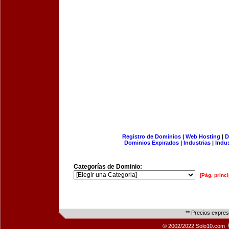
Registro de Dominios
|
Web Hosting
|
D
Dominios Expirados
|
Industrias
|
Indu
Categorías de Dominio:
[Pág. princi
** Precios expre
© 2002/2022 Solo10.com