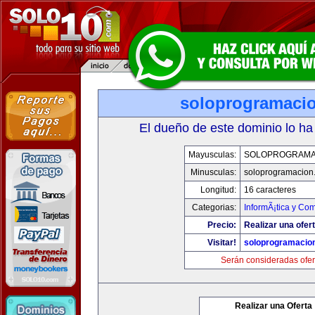
soloprogramaci
El dueño de este dominio lo ha
Mayusculas:
SOLOPROGRAMA
Minusculas:
soloprogramacion
Longitud:
16 caracteres
Categorias:
InformÃ¡tica y Co
Precio:
Realizar una ofert
Visitar!
soloprogramacio
Serán consideradas ofer
Realizar una Oferta