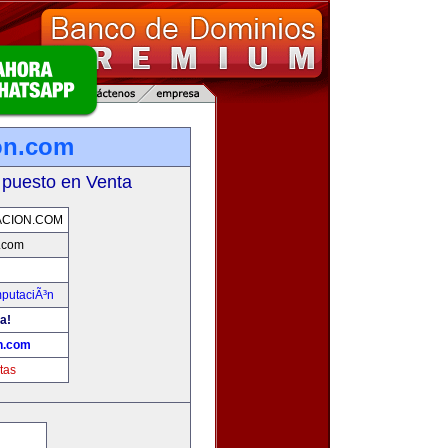
on.com
 puesto en Venta
CION.COM
.com
mputaciÃ³n
a!
n.com
tas