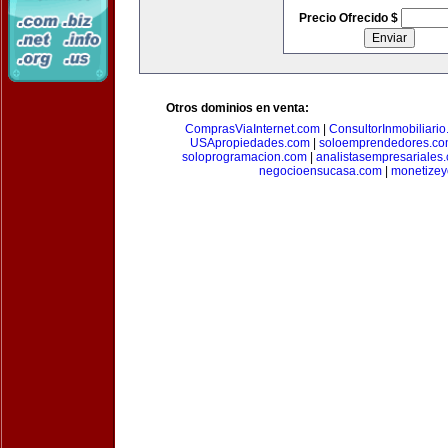
Precio Ofrecido $
Otros dominios en venta:
ComprasViaInternet.com
|
ConsultorInmobiliari
USApropiedades.com
|
soloemprendedores.c
soloprogramacion.com
|
analistasempresariales
negocioensucasa.com
|
monetize