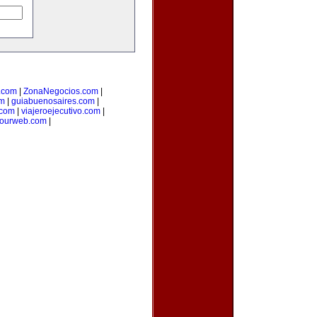
o.com
|
ZonaNegocios.com
|
om
|
guiabuenosaires.com
|
.com
|
viajeroejecutivo.com
|
yourweb.com
|