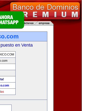
co.com
 puesto en Venta
XICO.COM
o.com
ta!
co.com
tas