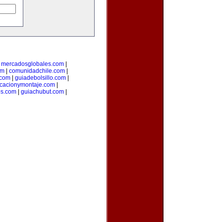
|
mercadosglobales.com
|
om
|
comunidadchile.com
|
.com
|
guiadebolsillo.com
|
icacionymontaje.com
|
os.com
|
guiachubut.com
|