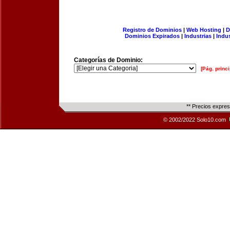
Registro de Dominios
|
Web Hosting
|
D
Dominios Expirados
|
Industrias
|
Indu
Categorías de Dominio:
[Pág. princi
** Precios expre
© 2002/2022 Solo10.com