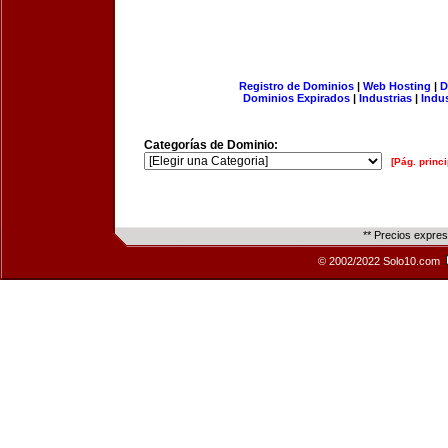
Registro de Dominios
|
Web Hosting
|
D
Dominios Expirados
|
Industrias
|
Indu
Categorías de Dominio:
[Pág. princi
** Precios expre
© 2002/2022 Solo10.com