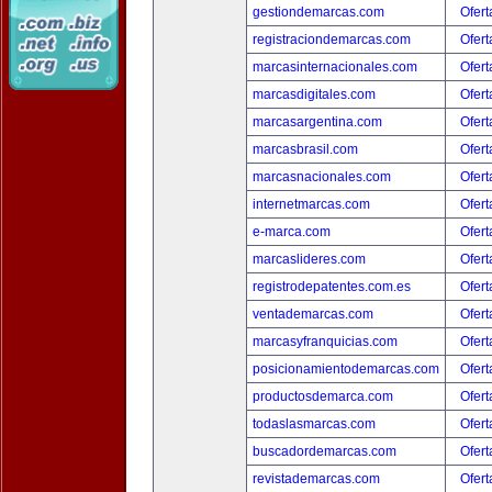
gestiondemarcas.com
Ofert
registraciondemarcas.com
Ofert
marcasinternacionales.com
Ofert
marcasdigitales.com
Ofert
marcasargentina.com
Ofert
marcasbrasil.com
Ofert
marcasnacionales.com
Ofert
internetmarcas.com
Ofert
e-marca.com
Ofert
marcaslideres.com
Ofert
registrodepatentes.com.es
Ofert
ventademarcas.com
Ofert
marcasyfranquicias.com
Ofert
posicionamientodemarcas.com
Ofert
productosdemarca.com
Ofert
todaslasmarcas.com
Ofert
buscadordemarcas.com
Ofert
revistademarcas.com
Ofert