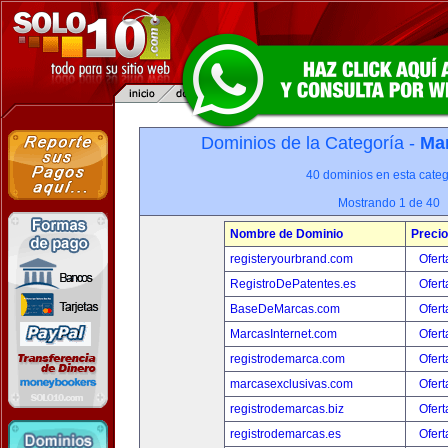
Dominios de la Categoría -
Mar
40 dominios en esta categ
Mostrando 1 de 40
Nombre de Dominio
Precio
registeryourbrand.com
Ofert
RegistroDePatentes.es
Ofert
BaseDeMarcas.com
Ofert
MarcasInternet.com
Ofert
registrodemarca.com
Ofert
marcasexclusivas.com
Ofert
registrodemarcas.biz
Ofert
registrodemarcas.es
Ofert