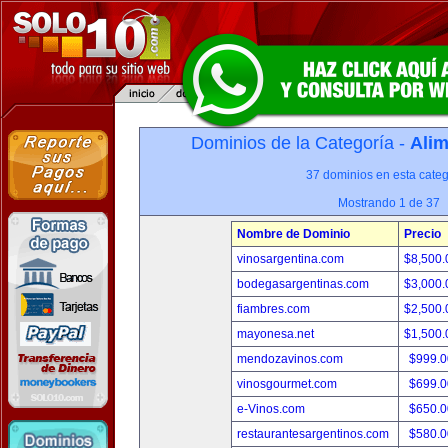
Dominios de la Categoría -
Alim
37 dominios en esta categ
Mostrando 1 de 37
Nombre de Dominio
Precio
vinosargentina.com
$8,500
bodegasargentinas.com
$3,000
fiambres.com
$2,500
mayonesa.net
$1,500
mendozavinos.com
$999.
vinosgourmet.com
$699.
e-Vinos.com
$650.
restaurantesargentinos.com
$580.