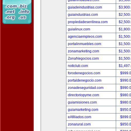
guiainmuebles.com
$5,500
guiadeindustrias.com
$3,900
guiaindustrias.com
$2,500
propiedadesenlinea.com
$2,500
guialinux.com
$1,800
agenciaempleos.com
$1,500
portalinmuebles.com
$1,500
zonamarketing.com
$1,500
ZonaNegocios.com
$1,500
noticlub.com
$1,497
forodenegocios.com
$999.
portaldenegocio.com
$990.
zonadeseguridad.com
$990.
directoriopyme.com
$980.
guiamisiones.com
$980.
guiamarketing.com
$950.
eAfiliados.com
$899.
zonarural.com
$850.