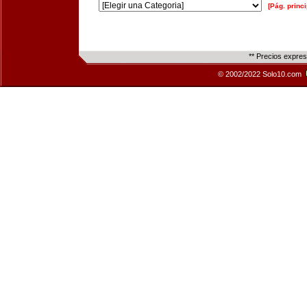
[Pág. princi
** Precios expre
© 2002/2022 Solo10.com