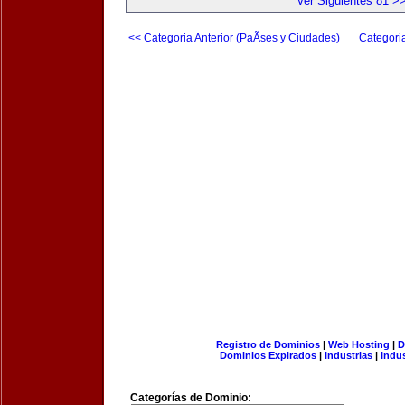
Ver Siguientes 81 >
<< Categoria Anterior (PaÃ­ses y Ciudades)
Categori
Registro de Dominios
|
Web Hosting
|
D
Dominios Expirados
|
Industrias
|
Indu
Categorías de Dominio: